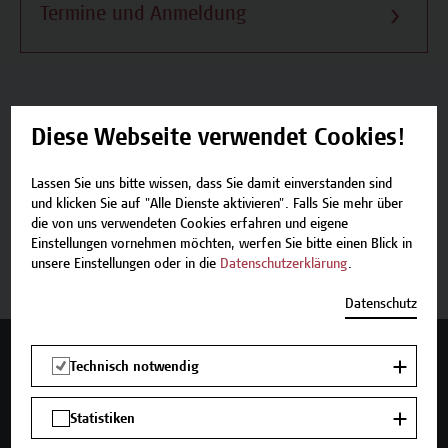
Termine und Anmeldung
Diese Webseite verwendet Cookies!
Beschreibung
Lassen Sie uns bitte wissen, dass Sie damit einverstanden sind
Termine und Anmeldung
und klicken Sie auf "Alle Dienste aktivieren". Falls Sie mehr über
die von uns verwendeten Cookies erfahren und eigene
Einstellungen vornehmen möchten, werfen Sie bitte einen Blick in
Zurück zum Micro-Credential
unsere Einstellungen oder in die
Datenschutzerklärung
.
Datenschutz
Mehr Infos gewünscht?
Technisch notwendig
Statistiken