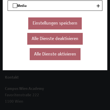
Unser Angebot
Media
Seminare und Zertifikatsprogramme
Inhouse-Weiterbildung
Beratungsleistungen
Einstellungen speichern
Über uns
Alle Dienste deaktivieren
Die Campus Wien Academy
Referenzen und Partner*innen
Unser Team
Alle Dienste aktivieren
News
Termine
Kontakt
Campus Wien Academy
Favoritenstraße 222
1100 Wien