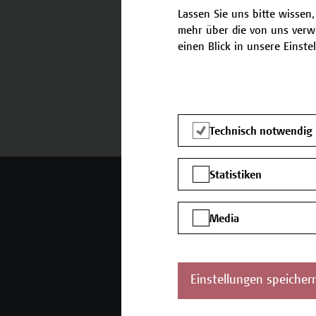
Lassen Sie uns bitte wissen,
mehr über die von uns verw
einen Blick in unsere Einste
Termine und Anmeldung
Technisch notwendig
Statistiken
Mehr Infos gewünscht?
Media
Unser Angebot
K
Seminare und
Einstellungen speicher
Zertifikatsprogramme
Inhouse-Weiterbildung