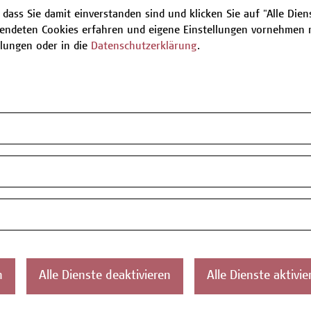
 dass Sie damit einverstanden sind und klicken Sie auf "Alle Dienst
endeten Cookies erfahren und eigene Einstellungen vornehmen m
Be
llungen oder in die
Datenschutzerklärung
.
T
ontakt
Über uns
Campus
Die Campus Wien
Favorit
n
Alle Dienste deaktivieren
Alle Dienste aktivie
Academy
1100 W
Referenzen und