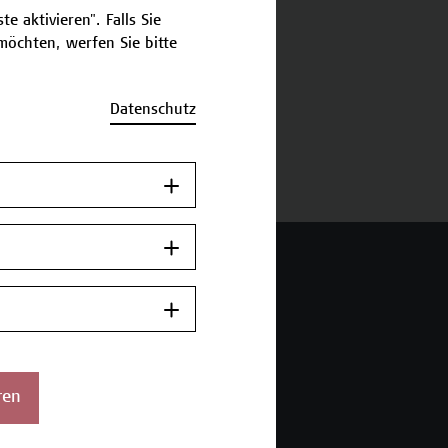
e aktivieren". Falls Sie
öchten, werfen Sie bitte
schreibung
Datenschutz
ermine und Anmeldung
 Wien Academy
enstraße 222
ren
ien