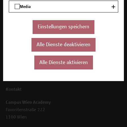
Unser Angebot
Media
Seminare und Zertifikatsprogramme
Inhouse-Weiterbildung
Beratungsleistungen
Einstellungen speichern
Über uns
Alle Dienste deaktivieren
Die Campus Wien Academy
Referenzen und Partner*innen
Unser Team
Alle Dienste aktivieren
News
Termine
Kontakt
Campus Wien Academy
Favoritenstraße 222
1100 Wien