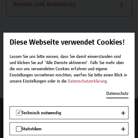
Termine und Anmeldung
Diese Webseite verwendet Cookies!
Beschreibung
Lassen Sie uns bitte wissen, dass Sie damit einverstanden sind
Termine und Anmeldung
und klicken Sie auf "Alle Dienste aktivieren". Falls Sie mehr über
die von uns verwendeten Cookies erfahren und eigene
Einstellungen vornehmen möchten, werfen Sie bitte einen Blick in
Zurück zum Micro-Credential
unsere Einstellungen oder in die
Datenschutzerklärung
.
Datenschutz
Mehr Infos gewünscht?
Technisch notwendig
Statistiken