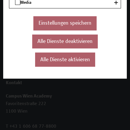
Media
Seminare und Zertifikatsprogramme
Inhouse-Weiterbildung
Beratungsleistungen
Einstellungen speichern
Über uns
Die Campus Wien Academy
Alle Dienste deaktivieren
Referenzen und Partner*innen
Unser Team
Alle Dienste aktivieren
News
Termine
Kontakt
Campus Wien Academy
Favoritenstraße 222
1100 Wien
T +43 1 606 68 77-8800