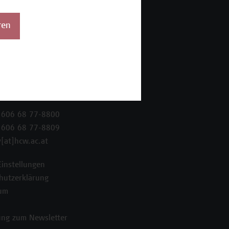
ren
 Wien Academy
enstraße 222
ien
 606 68 77-8800
 606 68 77-8809
[at]hcw.ac.at
Einstellungen
hutzerklärung
um
ng zum Newsletter