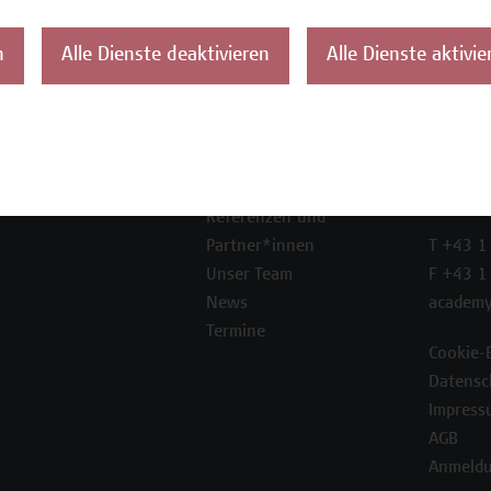
n
Alle Dienste deaktivieren
Alle Dienste aktivie
ontakt
Über uns
Campus
Die Campus Wien
Favorit
Academy
1100 W
Referenzen und
Partner*innen
T +43 1
Unser Team
F +43 1
News
academy
Termine
Cookie-
Datensc
Impress
AGB
Anmeldu