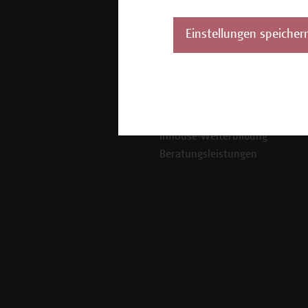
Mehr Infos gewünscht?
Einstellungen speicher
Unser Angebot
K
Seminare und
Zertifikatsprogramme
Inhouse-Weiterbildung
Beratungsleistungen