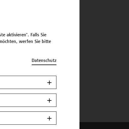
schreibung
e aktivieren". Falls Sie
ermine und Bewerbung
öchten, werfen Sie bitte
Zurück zum
Datenschutz
Zertifikatsprogramm
Jetzt anmelden.