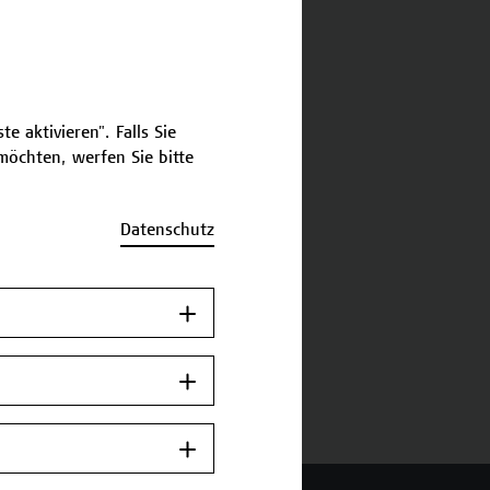
schreibung
e aktivieren". Falls Sie
ermine und Bewerbung
öchten, werfen Sie bitte
Zurück zum
Datenschutz
Zertifikatsprogramm
Jetzt anmelden.