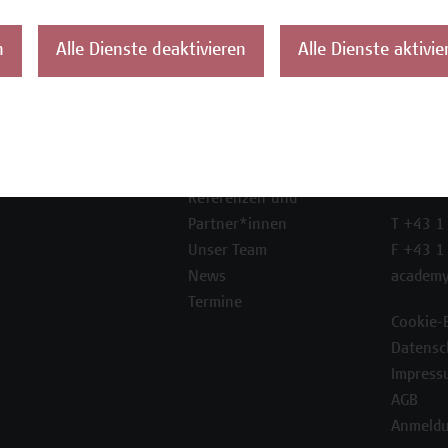
n
Alle Dienste deaktivieren
Alle Dienste aktivie
ontakt
Über uns
Campus
Die Campus Wien
Favorit
Academy
1100 W
Referenzen und
Partner*innen
T +43 1
Unser Team
F +43 1
News
academy
Termine
Cookie-
Datensc
Impress
AGB
Anmeldu