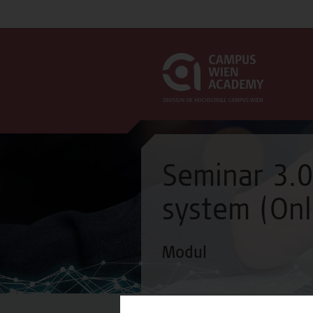
Seminar 3.0
system (Onl
Modul