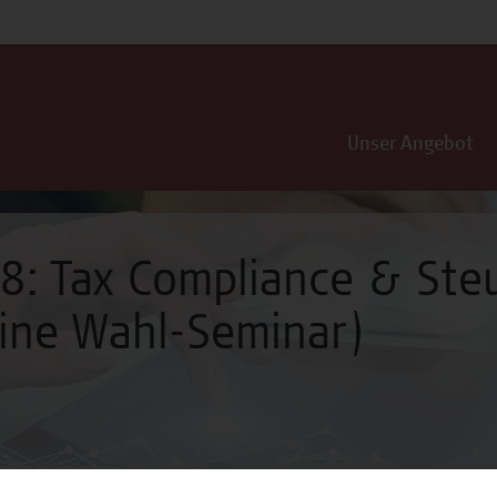
Unser Angebot
8: Tax Compliance & Steu
ine Wahl-Seminar)