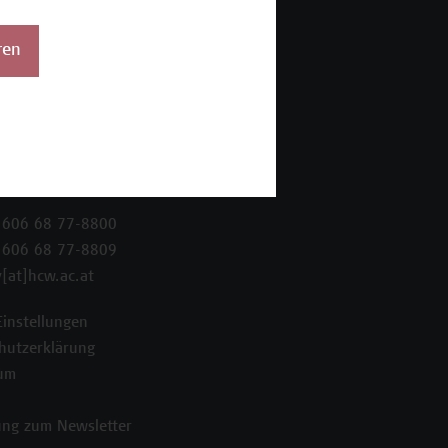
ren
 Wien Academy
enstraße 222
ien
 606 68 77-8800
 606 68 77-8809
[at]hcw.ac.at
Einstellungen
hutzerklärung
um
ng zum Newsletter