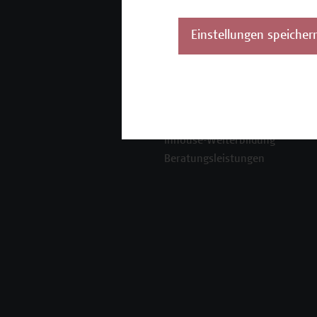
Mehr Infos gewünscht?
Einstellungen speicher
Unser Angebot
K
Seminare und
Zertifikatsprogramme
Inhouse-Weiterbildung
Beratungsleistungen