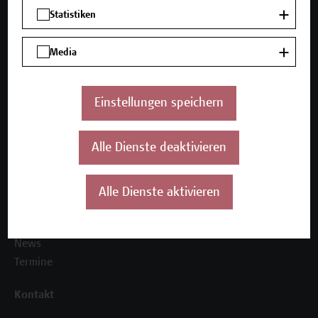
Mehr Infos gewünscht?
Statistiken
Media
Unser Angebot
Seminare und Zertifikatsprogramme
Einstellungen speichern
Inhouse-Weiterbildung
Beratungsleistungen
Alle Dienste deaktivieren
Über uns
Die Campus Wien Academy
Alle Dienste aktivieren
Referenzen und Partner*innen
Unser Team
News
Termine
Kontakt