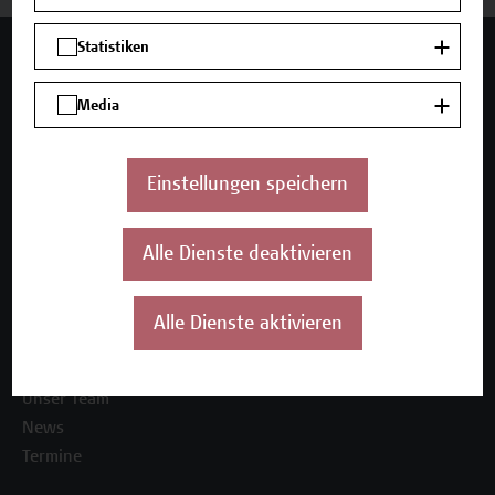
Statistiken
Mehr Infos gewünscht?
Media
Unser Angebot
Einstellungen speichern
Seminare und Zertifikatsprogramme
Inhouse-Weiterbildung
Alle Dienste deaktivieren
Beratungsleistungen
Über uns
Alle Dienste aktivieren
Die Campus Wien Academy
Referenzen und Partner*innen
Unser Team
News
Termine