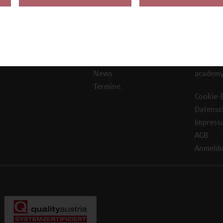
Die Campus Wien
Favorit
Academy
1100 W
Referenzen und
Partner*innen
T +43 1
Unser Team
F +43 1
News
academy
Termine
Cookie-
Datensc
Impress
AGB
Anmeldu