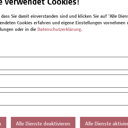
e verwendet Cookies!
Be
 dass Sie damit einverstanden sind und klicken Sie auf "Alle Dienst
endeten Cookies erfahren und eigene Einstellungen vornehmen m
llungen oder in die
Datenschutzerklärung
.
T
Z
n
Alle Dienste deaktivieren
Alle Dienste aktivie
ontakt
Über uns
Campus