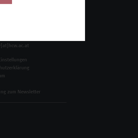
enstraße 222
ien
 606 68 77-8800
 606 68 77-8809
[at]hcw.ac.at
Einstellungen
hutzerklärung
um
ng zum Newsletter