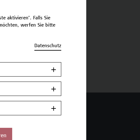
schreibung
e aktivieren". Falls Sie
öchten, werfen Sie bitte
ermine und Anmeldung
Datenschutz
urück zum Micro-Credential
ren
 Wien Academy