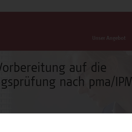
Unser Angebot
Vorbereitung auf die
ungsprüfung nach pma/IPM