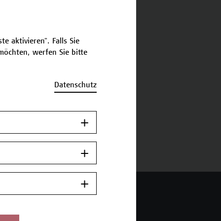
schreibung
e aktivieren". Falls Sie
öchten, werfen Sie bitte
ermine und Anmeldung
Datenschutz
Jetzt anmelden