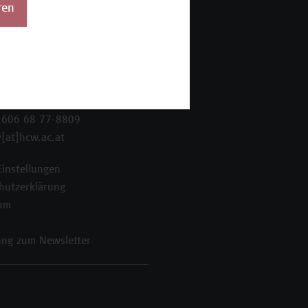
ren
 Wien Academy
enstraße 222
ien
 606 68 77-8800
 606 68 77-8809
[at]hcw.ac.at
Einstellungen
hutzerklärung
um
ng zum Newsletter