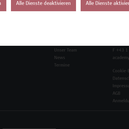
n
Alle Dienste deaktivieren
Alle Dienste aktivie
ontakt
Über uns
Campus
Die Campus Wien
Favorit
Academy
1100 W
Referenzen und
Partner*innen
T +43 1
Unser Team
F +43 1
News
academy
Termine
Cookie-
Datensc
Impress
AGB
Anmeldu