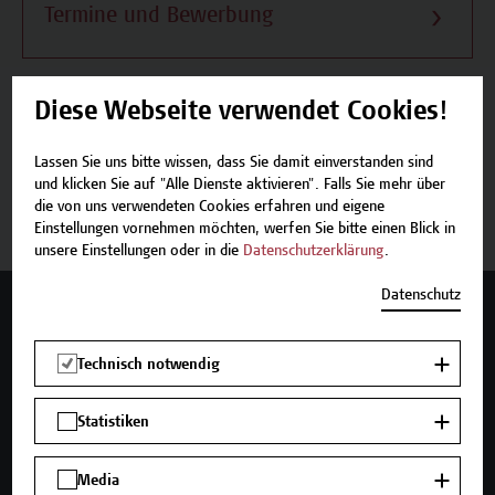
Termine und Bewerbung
Diese Webseite verwendet Cookies!
Beschreibung
Lassen Sie uns bitte wissen, dass Sie damit einverstanden sind
und klicken Sie auf "Alle Dienste aktivieren". Falls Sie mehr über
Termine und Bewerbung
die von uns verwendeten Cookies erfahren und eigene
Einstellungen vornehmen möchten, werfen Sie bitte einen Blick in
unsere Einstellungen oder in die
Datenschutzerklärung
.
Datenschutz
Mehr Infos gewünscht?
Technisch notwendig
Statistiken
Unser Angebot
Seminare und Zertifikatsprogramme
Media
Inhouse-Weiterbildung