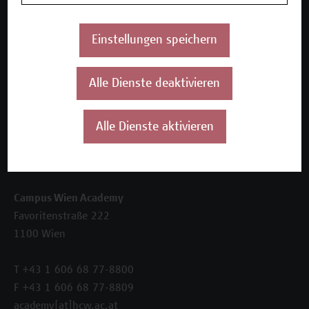
Beratungsleistungen
Einstellungen speichern
Über uns
Die Campus Wien Academy
Referenzen und Partner*innen
Alle Dienste deaktivieren
Unser Team
News
Alle Dienste aktivieren
Termine
Kontakt
Campus Wien Academy
Favoritenstraße 222
1100 Wien
T +43 1 606 68 77-8800
F +43 1 606 68 77-8809
academy[at]hcw.ac.at