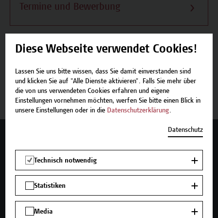
Termine und Bewerbung
Diese Webseite verwendet Cookies!
Beschreibung
Lassen Sie uns bitte wissen, dass Sie damit einverstanden sind
und klicken Sie auf "Alle Dienste aktivieren". Falls Sie mehr über
Termine und Bewerbung
die von uns verwendeten Cookies erfahren und eigene
Einstellungen vornehmen möchten, werfen Sie bitte einen Blick in
unsere Einstellungen oder in die
Datenschutzerklärung
.
Datenschutz
Mehr Infos gewünscht?
Technisch notwendig
Statistiken
Unser Angebot
Seminare und Zertifikatsprogramme
Media
Inhouse-Weiterbildung