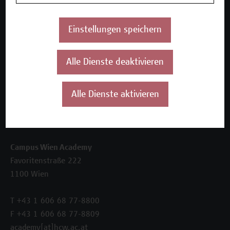
Beratungsleistungen
Einstellungen speichern
Über uns
Die Campus Wien Academy
Referenzen und Partner*innen
Alle Dienste deaktivieren
Unser Team
News
Alle Dienste aktivieren
Termine
Kontakt
Campus Wien Academy
Favoritenstraße 222
1100 Wien
T +43 1 606 68 77-8800
F +43 1 606 68 77-8809
academy[at]hcw.ac.at