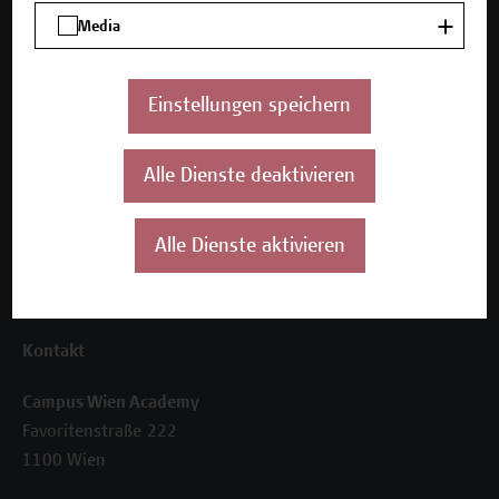
Unser Angebot
Media
Seminare und Zertifikatsprogramme
Inhouse-Weiterbildung
Beratungsleistungen
Einstellungen speichern
Über uns
Alle Dienste deaktivieren
Die Campus Wien Academy
Referenzen und Partner*innen
Unser Team
Alle Dienste aktivieren
News
Termine
Kontakt
Campus Wien Academy
Favoritenstraße 222
1100 Wien