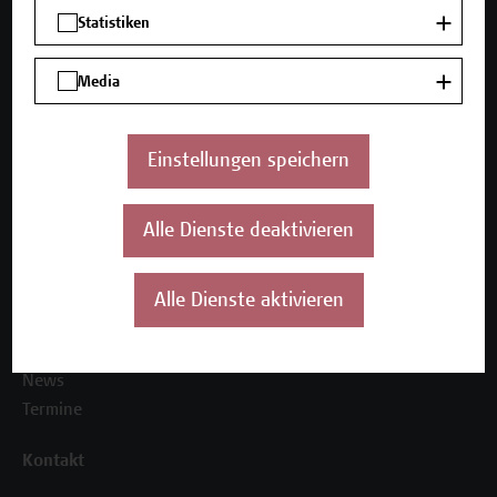
Mehr Infos gewünscht?
Statistiken
Media
Unser Angebot
Seminare und Zertifikatsprogramme
Einstellungen speichern
Inhouse-Weiterbildung
Beratungsleistungen
Alle Dienste deaktivieren
Über uns
Die Campus Wien Academy
Alle Dienste aktivieren
Referenzen und Partner*innen
Unser Team
News
Termine
Kontakt