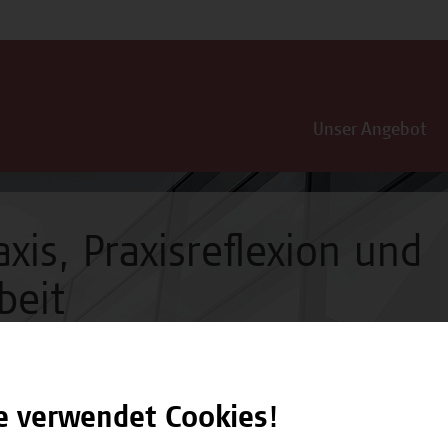
Unser Angebot
xis, Praxisreflexion und
beit
e verwendet Cookies!