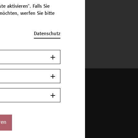
e aktivieren". Falls Sie
öchten, werfen Sie bitte
schreibung
Datenschutz
ermine und Bewerbung
 Wien Academy
enstraße 222
ren
ien