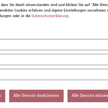
 dass Sie damit einverstanden sind und klicken Sie auf "Alle Dienst
endeten Cookies erfahren und eigene Einstellungen vornehmen m
Be
llungen oder in die
Datenschutzerklärung
.
T
ontakt
Über uns
Campus
Die Campus Wien
Favorit
n
Alle Dienste deaktivieren
Alle Dienste aktivie
Academy
1100 W
Referenzen und