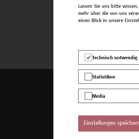
Lassen Sie uns bitte wissen,
mehr über die von uns verw
einen Blick in unsere Einste
Termine und Bewerbung
Technisch notwendig
Statistiken
Mehr Infos gewünscht?
Media
Unser Angebot
K
Seminare und
Einstellungen speicher
Zertifikatsprogramme
Inhouse-Weiterbildung