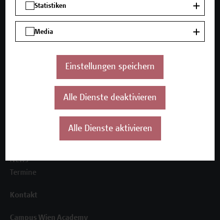
Statistiken
Media
Unser Angebot
Seminare und Zertifikatsprogramme
Einstellungen speichern
Inhouse-Weiterbildung
Beratungsleistungen
Alle Dienste deaktivieren
Über uns
Die Campus Wien Academy
Alle Dienste aktivieren
Referenzen und Partner*innen
Unser Team
News
Termine
Kontakt
Campus Wien Academy