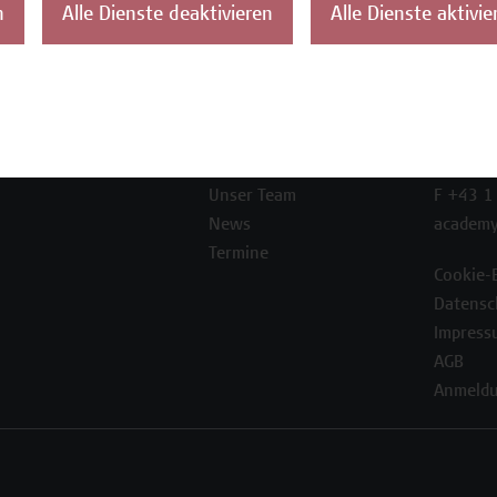
n
Alle Dienste deaktivieren
Alle Dienste aktivie
ontakt
Über uns
Campus
Die Campus Wien
Favorit
Academy
1100 W
Referenzen und
Partner*innen
T +43 1
Unser Team
F +43 1
News
academy
Termine
Cookie-
Datensc
Impress
AGB
Anmeldu