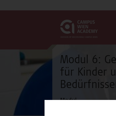
Modul 6: Ge
für Kinder 
Bedürfnisse
Modul