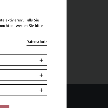
schreibung
e aktivieren". Falls Sie
öchten, werfen Sie bitte
ermine und Bewerbung
Datenschutz
Zurück zum
Zertifikatsprogramm