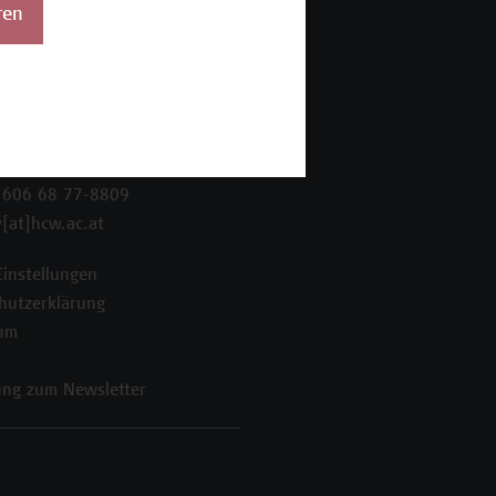
ren
 Wien Academy
enstraße 222
ien
 606 68 77-8800
 606 68 77-8809
[at]hcw.ac.at
Einstellungen
hutzerklärung
um
ng zum Newsletter