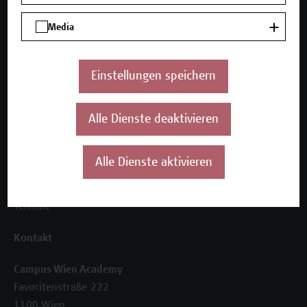
Media
Unser Angebot
Seminare und Zertifikatsprogramme
Inhouse-Weiterbildung
Einstellungen speichern
Beratungsleistungen
Über uns
Alle Dienste deaktivieren
Die Campus Wien Academy
Referenzen und Partner*innen
Alle Dienste aktivieren
Unser Team
News
Termine
Kontakt
Campus Wien Academy
Favoritenstraße 222
1100 Wien