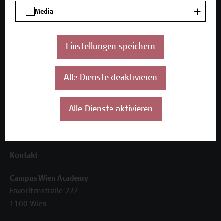
Unser Angebot
Media
Seminare und Zertifikatsprogramme
Inhouse-Weiterbildung
Beratungsleistungen
Einstellungen speichern
Über uns
Alle Dienste deaktivieren
Die Campus Wien Academy
Referenzen und Partner*innen
Unser Team
Alle Dienste aktivieren
News
Termine
Kontakt
Campus Wien Academy
Favoritenstraße 222
1100 Wien