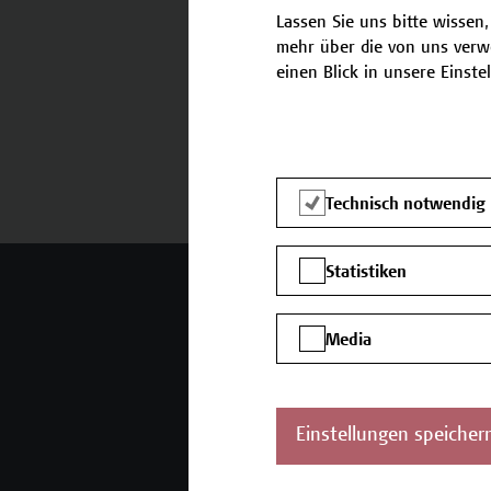
Lassen Sie uns bitte wissen,
mehr über die von uns verw
einen Blick in unsere Einste
Termine und Bewerbung
Technisch notwendig
Statistiken
Mehr Infos gewünscht?
Media
Unser Angebot
K
Seminare und
Einstellungen speicher
Zertifikatsprogramme
Inhouse-Weiterbildung