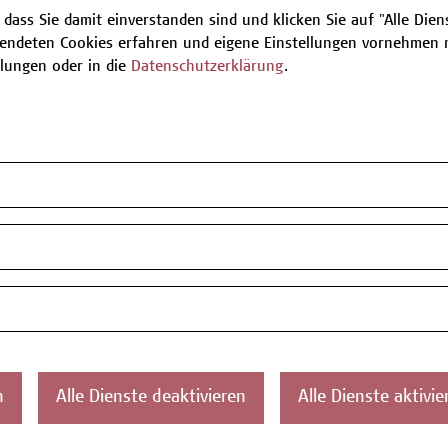
 dass Sie damit einverstanden sind und klicken Sie auf "Alle Dienst
endeten Cookies erfahren und eigene Einstellungen vornehmen m
Be
llungen oder in die
Datenschutzerklärung
.
T
ontakt
Über uns
Campus
Die Campus Wien
Favorit
n
Alle Dienste deaktivieren
Alle Dienste aktivie
Academy
1100 W
Referenzen und