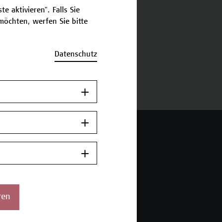
e aktivieren". Falls Sie
öchten, werfen Sie bitte
schreibung
Datenschutz
ermine und Bewerbung
 Wien Academy
enstraße 222
ren
ien