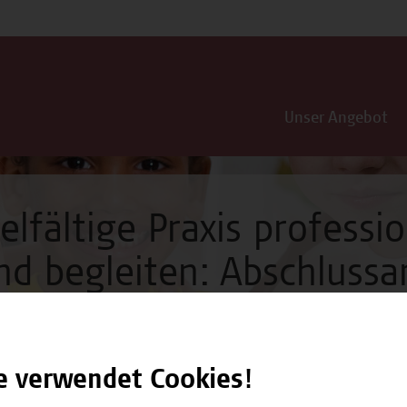
Unser Angebot
elfältige Praxis professio
nd begleiten: Abschlussa
e verwendet Cookies!