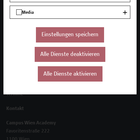
Media
Unser Angebot
Seminare und Zertifikatsprogramme
Inhouse-Weiterbildung
Einstellungen speichern
Beratungsleistungen
Über uns
Alle Dienste deaktivieren
Die Campus Wien Academy
Referenzen und Partner*innen
Alle Dienste aktivieren
Unser Team
News
Termine
Kontakt
Campus Wien Academy
Favoritenstraße 222
1100 Wien