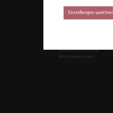
Mehr Infos gewünscht?
Einstellungen speicher
Unser Angebot
K
Seminare und
Zertifikatsprogramme
Inhouse-Weiterbildung
Beratungsleistungen