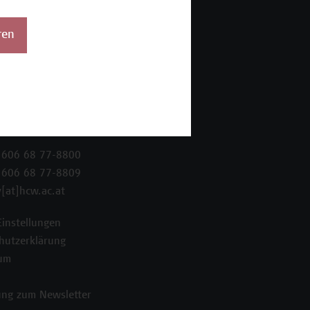
ren
 Wien Academy
enstraße 222
ien
 606 68 77-8800
 606 68 77-8809
[at]hcw.ac.at
Einstellungen
hutzerklärung
um
ng zum Newsletter