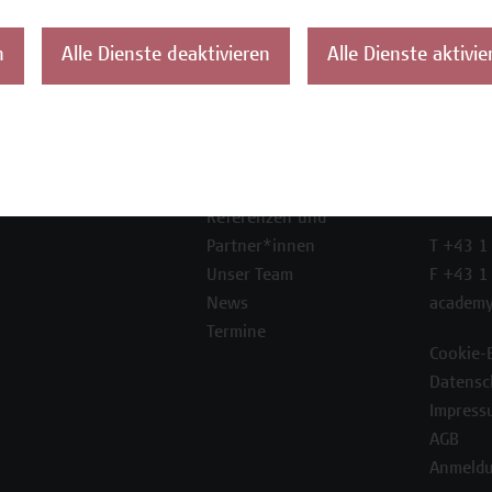
n
Alle Dienste deaktivieren
Alle Dienste aktivie
ontakt
Über uns
Campus
Die Campus Wien
Favorit
Academy
1100 W
Referenzen und
Partner*innen
T +43 1
Unser Team
F +43 1
News
academy
Termine
Cookie-
Datensc
Impress
AGB
Anmeldu