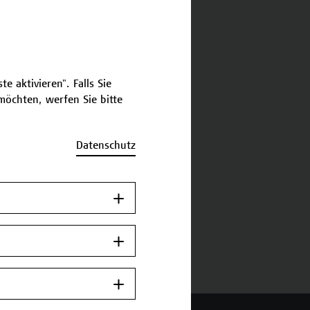
schreibung
e aktivieren". Falls Sie
ermine und Bewerbung
öchten, werfen Sie bitte
Zurück zum
Datenschutz
Zertifikatsprogramm
Jetzt anmelden