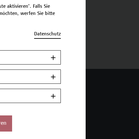
e aktivieren". Falls Sie
öchten, werfen Sie bitte
schreibung
Datenschutz
ermine und Bewerbung
 Wien Academy
enstraße 222
ren
ien