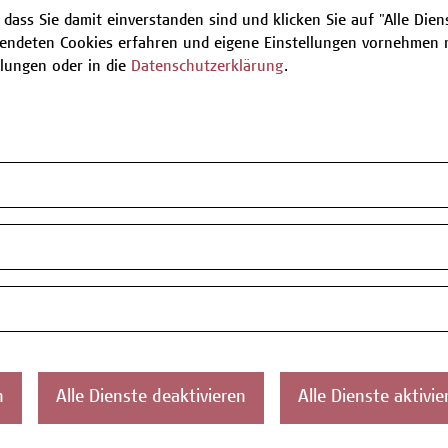
 dass Sie damit einverstanden sind und klicken Sie auf "Alle Dienst
endeten Cookies erfahren und eigene Einstellungen vornehmen m
Be
llungen oder in die
Datenschutzerklärung
.
T
ontakt
Über uns
Campus
Die Campus Wien
Favorit
n
Alle Dienste deaktivieren
Alle Dienste aktivie
Academy
1100 W
Referenzen und