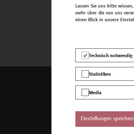
Lassen Sie uns bitte wissen,
mehr über die von uns verw
einen Blick in unsere Einste
Termine und Bewerbung
Technisch notwendig
Statistiken
Mehr Infos gewünscht?
Media
Unser Angebot
K
Seminare und
Einstellungen speicher
Zertifikatsprogramme
Inhouse-Weiterbildung