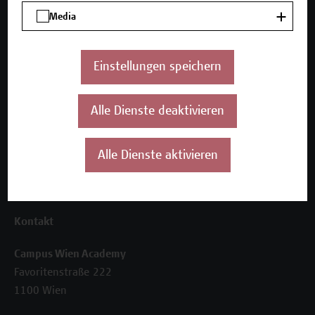
Unser Angebot
Media
Seminare und Zertifikatsprogramme
Inhouse-Weiterbildung
Beratungsleistungen
Einstellungen speichern
Über uns
Alle Dienste deaktivieren
Die Campus Wien Academy
Referenzen und Partner*innen
Unser Team
Alle Dienste aktivieren
News
Termine
Kontakt
Campus Wien Academy
Favoritenstraße 222
1100 Wien