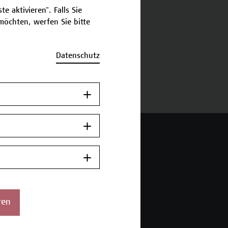
e aktivieren". Falls Sie
öchten, werfen Sie bitte
schreibung
Datenschutz
ermine und Bewerbung
 Wien Academy
enstraße 222
ren
ien