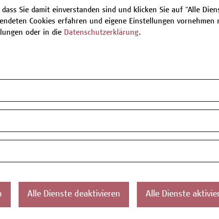
 dass Sie damit einverstanden sind und klicken Sie auf "Alle Dienst
endeten Cookies erfahren und eigene Einstellungen vornehmen m
Be
llungen oder in die
Datenschutzerklärung
.
T
ontakt
Über uns
Campus
Die Campus Wien
Favorit
n
Alle Dienste deaktivieren
Alle Dienste aktivie
Academy
1100 W
Referenzen und