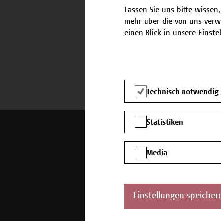
Lassen Sie uns bitte wissen,
mehr über die von uns verw
einen Blick in unsere Einste
Termine und Bewerbung
Technisch notwendig
Statistiken
Mehr Infos gewünscht?
Media
Unser Angebot
K
Seminare und
Einstellungen speicher
Zertifikatsprogramme
Inhouse-Weiterbildung