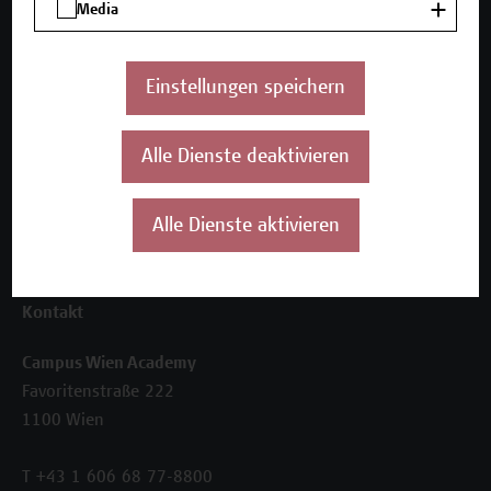
Media
Seminare und Zertifikatsprogramme
Inhouse-Weiterbildung
Beratungsleistungen
Einstellungen speichern
Über uns
Die Campus Wien Academy
Alle Dienste deaktivieren
Referenzen und Partner*innen
Unser Team
Alle Dienste aktivieren
News
Termine
Kontakt
Campus Wien Academy
Favoritenstraße 222
1100 Wien
T +43 1 606 68 77-8800