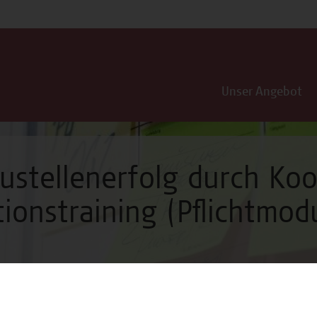
Unser Angebot
ustellenerfolg durch Ko
onstraining (Pflichtmod