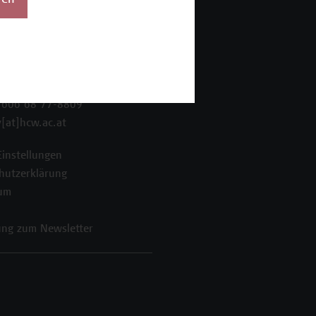
ren
 Wien Academy
enstraße 222
ien
 606 68 77-8800
 606 68 77-8809
[at]hcw.ac.at
Einstellungen
hutzerklärung
um
ng zum Newsletter