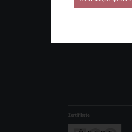
Einstellungen speicher
Unser Angebot
K
Seminare und
Zertifikatsprogramme
Inhouse-Weiterbildung
Beratungsleistungen
Zertifikate