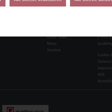
n
Alle Dienste deaktivieren
Alle Dienste aktivie
ontakt
Über uns
Campus
Die Campus Wien
Favorit
Academy
1100 W
Referenzen und
Partner*innen
T +43 1
Unser Team
F +43 1
News
academy
Termine
Cookie-
Datensc
Impress
AGB
Anmeldu