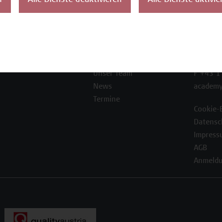
n
Alle Dienste deaktivieren
Alle Dienste aktivie
ontakt
Über uns
Campus
Die Campus Wien
Favorit
Academy
1100 W
Referenzen und
Partner*innen
T +43 1
Unser Team
F +43 1
News
academy
Termine
Cookie-
Datensc
Impress
AGB
Anmeldu