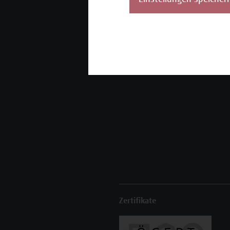
Einstellungen speicher
Unser Angebot
K
Seminare und
Zertifikatsprogramme
Inhouse-Weiterbildung
Beratungsleistungen
Zertifikate