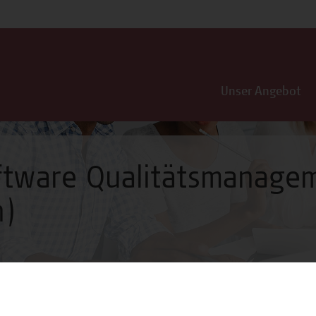
Unser Angebot
ftware Qualitätsmanage
n)