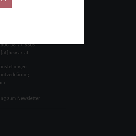
ren
 Wien Academy
enstraße 222
ien
 606 68 77-8800
 606 68 77-8809
[at]hcw.ac.at
Einstellungen
hutzerklärung
um
ng zum Newsletter