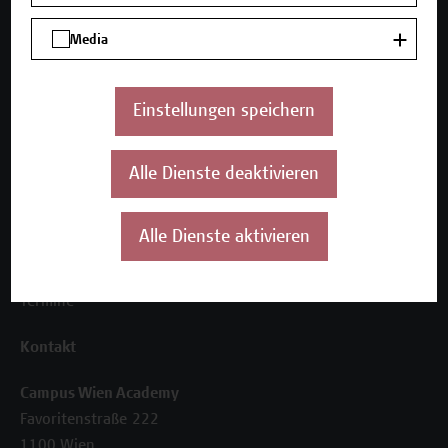
Media
Unser Angebot
Seminare und Zertifikatsprogramme
Inhouse-Weiterbildung
Einstellungen speichern
Beratungsleistungen
Über uns
Alle Dienste deaktivieren
Die Campus Wien Academy
Referenzen und Partner*innen
Alle Dienste aktivieren
Unser Team
News
Termine
Kontakt
Campus Wien Academy
Favoritenstraße 222
1100 Wien