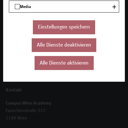
Unser Angebot
Media
Seminare und Zertifikatsprogramme
Inhouse-Weiterbildung
Beratungsleistungen
Einstellungen speichern
Über uns
Alle Dienste deaktivieren
Die Campus Wien Academy
Referenzen und Partner*innen
Unser Team
Alle Dienste aktivieren
News
Termine
Kontakt
Campus Wien Academy
Favoritenstraße 222
1100 Wien