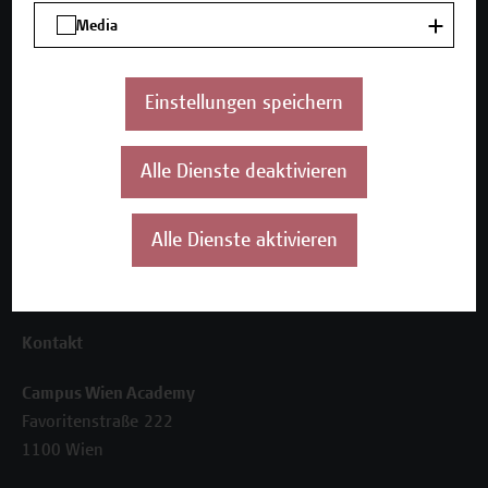
Unser Angebot
Media
Seminare und Zertifikatsprogramme
Inhouse-Weiterbildung
Beratungsleistungen
Einstellungen speichern
Über uns
Alle Dienste deaktivieren
Die Campus Wien Academy
Referenzen und Partner*innen
Unser Team
Alle Dienste aktivieren
News
Termine
Kontakt
Campus Wien Academy
Favoritenstraße 222
1100 Wien