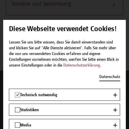
Termine und Bewerbung
Diese Webseite verwendet Cookies!
Beschreibung
Lassen Sie uns bitte wissen, dass Sie damit einverstanden sind
und klicken Sie auf "Alle Dienste aktivieren". Falls Sie mehr über
Termine und Bewerbung
die von uns verwendeten Cookies erfahren und eigene
Einstellungen vornehmen möchten, werfen Sie bitte einen Blick in
unsere Einstellungen oder in die
Datenschutzerklärung
.
Datenschutz
Mehr Infos gewünscht?
Technisch notwendig
Statistiken
Unser Angebot
Seminare und Zertifikatsprogramme
Media
Inhouse-Weiterbildung