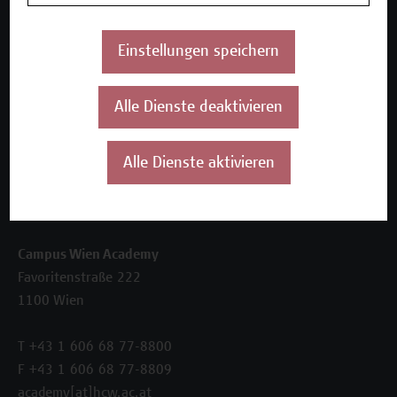
Beratungsleistungen
Einstellungen speichern
Über uns
Die Campus Wien Academy
Referenzen und Partner*innen
Alle Dienste deaktivieren
Unser Team
News
Alle Dienste aktivieren
Termine
Kontakt
Campus Wien Academy
Favoritenstraße 222
1100 Wien
T +43 1 606 68 77-8800
F +43 1 606 68 77-8809
academy[at]hcw.ac.at