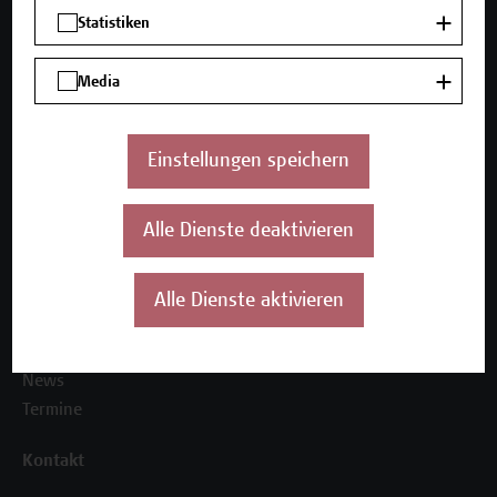
Mehr Infos gewünscht?
Statistiken
Media
Unser Angebot
Seminare und Zertifikatsprogramme
Einstellungen speichern
Inhouse-Weiterbildung
Beratungsleistungen
Alle Dienste deaktivieren
Über uns
Die Campus Wien Academy
Alle Dienste aktivieren
Referenzen und Partner*innen
Unser Team
News
Termine
Kontakt