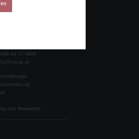
ren
 Wien Academy
enstraße 222
ien
 606 68 77-8800
 606 68 77-8809
[at]hcw.ac.at
Einstellungen
hutzerklärung
um
ng zum Newsletter