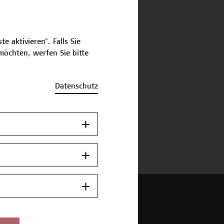
schreibung
e aktivieren". Falls Sie
öchten, werfen Sie bitte
ermine und Anmeldung
Datenschutz
Jetzt anmelden