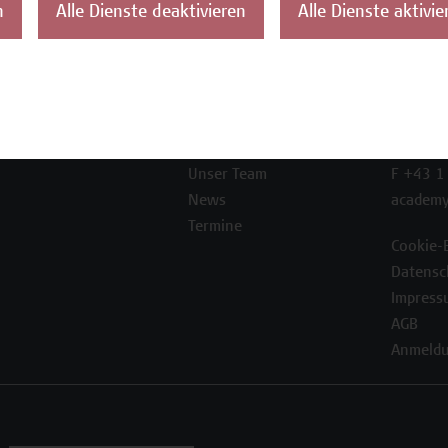
n
Alle Dienste deaktivieren
Alle Dienste aktivie
ontakt
Über uns
Campus
Die Campus Wien
Favorit
Academy
1100 W
Referenzen und
Partner*innen
T +43 1
Unser Team
F +43 1
News
academy
Termine
Cookie-
Datensc
Impress
AGB
Anmeldu