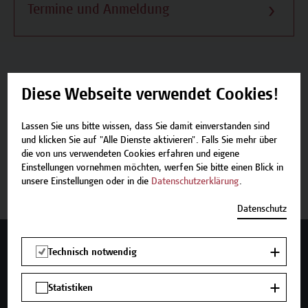
Termine und Anmeldung
Diese Webseite verwendet Cookies!
Beschreibung
Lassen Sie uns bitte wissen, dass Sie damit einverstanden sind
Termine und Anmeldung
und klicken Sie auf "Alle Dienste aktivieren". Falls Sie mehr über
die von uns verwendeten Cookies erfahren und eigene
Einstellungen vornehmen möchten, werfen Sie bitte einen Blick in
Zurück zum Micro-Credential
unsere Einstellungen oder in die
Datenschutzerklärung
.
Datenschutz
Mehr Infos gewünscht?
Technisch notwendig
Statistiken