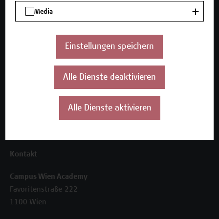
Unser Angebot
Media
Seminare und Zertifikatsprogramme
Inhouse-Weiterbildung
Beratungsleistungen
Einstellungen speichern
Über uns
Alle Dienste deaktivieren
Die Campus Wien Academy
Referenzen und Partner*innen
Unser Team
Alle Dienste aktivieren
News
Termine
Kontakt
Campus Wien Academy
Favoritenstraße 222
1100 Wien