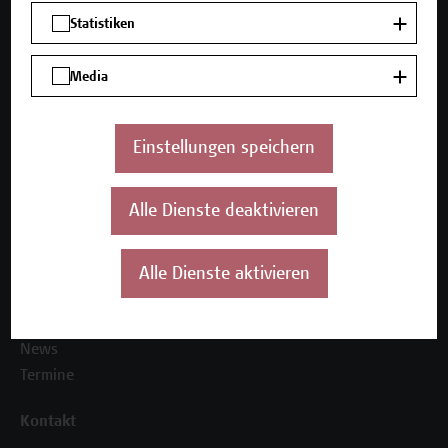
Mehr Infos gewünscht?
Statistiken
Media
Unser Angebot
Seminare und Zertifikatsprogramme
Einstellungen speichern
Inhouse-Weiterbildung
Beratungsleistungen
Alle Dienste deaktivieren
Über uns
Die Campus Wien Academy
Alle Dienste aktivieren
Referenzen und Partner*innen
Unser Team
News
Termine
Kontakt