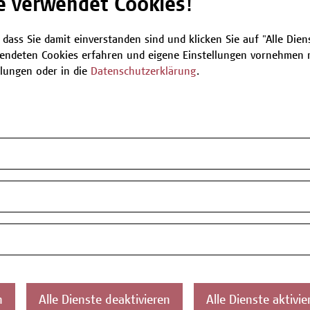
e verwendet Cookies!
Be
 dass Sie damit einverstanden sind und klicken Sie auf "Alle Dienst
endeten Cookies erfahren und eigene Einstellungen vornehmen m
llungen oder in die
Datenschutzerklärung
.
T
Z
n
Alle Dienste deaktivieren
Alle Dienste aktivie
ontakt
Über uns
Campus