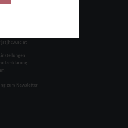
enstraße 222
ien
 606 68 77-8800
 606 68 77-8809
[at]hcw.ac.at
Einstellungen
hutzerklärung
um
ng zum Newsletter