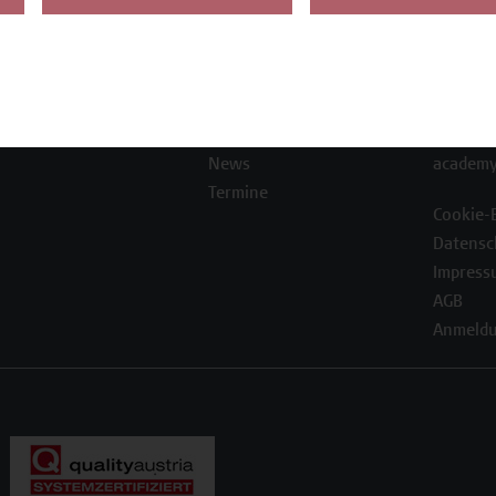
Die Campus Wien
Favorit
Academy
1100 W
Referenzen und
Partner*innen
T +43 1
Unser Team
F +43 1
News
academy
Termine
Cookie-
Datensc
Impress
AGB
Anmeldu