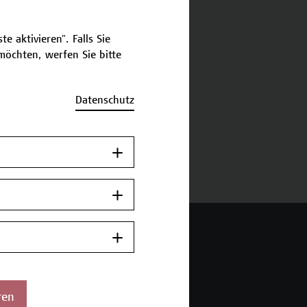
schreibung
e aktivieren". Falls Sie
öchten, werfen Sie bitte
ermine und Anmeldung
Datenschutz
urück zum Micro-Credential
ren
 Wien Academy