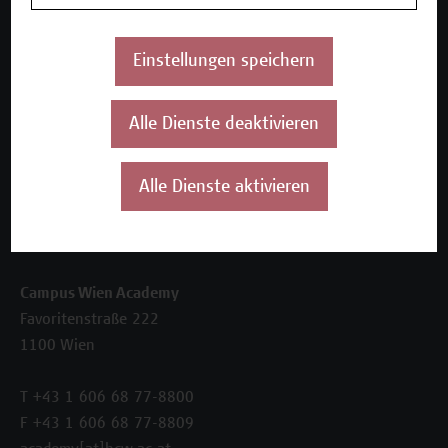
Inhouse-Weiterbildung
Beratungsleistungen
Einstellungen speichern
Über uns
Die Campus Wien Academy
Alle Dienste deaktivieren
Referenzen und Partner*innen
Unser Team
News
Alle Dienste aktivieren
Termine
Kontakt
Campus Wien Academy
Favoritenstraße 222
1100 Wien
T +43 1 606 68 77-8800
F +43 1 606 68 77-8809