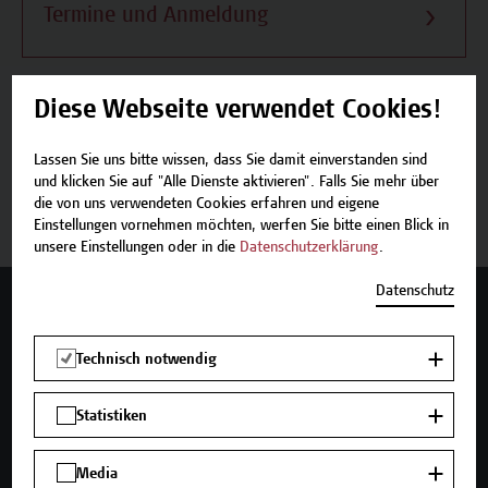
Termine und Anmeldung
Diese Webseite verwendet Cookies!
Beschreibung
Lassen Sie uns bitte wissen, dass Sie damit einverstanden sind
und klicken Sie auf "Alle Dienste aktivieren". Falls Sie mehr über
Termine und Anmeldung
die von uns verwendeten Cookies erfahren und eigene
Einstellungen vornehmen möchten, werfen Sie bitte einen Blick in
unsere Einstellungen oder in die
Datenschutzerklärung
.
Datenschutz
Mehr Infos gewünscht?
Technisch notwendig
Statistiken
Unser Angebot
Seminare und Zertifikatsprogramme
Media
Inhouse-Weiterbildung