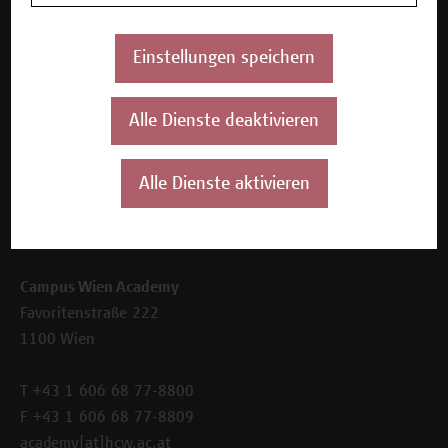
Beratungsleistungen
Einstellungen speichern
Über uns
Die Campus Wien Academy
Referenzen und Partner*innen
Alle Dienste deaktivieren
Unser Team
News
Alle Dienste aktivieren
Termine
Kontakt
Campus Wien Academy
Favoritenstraße 222
1100 Wien
T +43 1 606 68 77-8800
F +43 1 606 68 77-8809
academy[at]hcw.ac.at