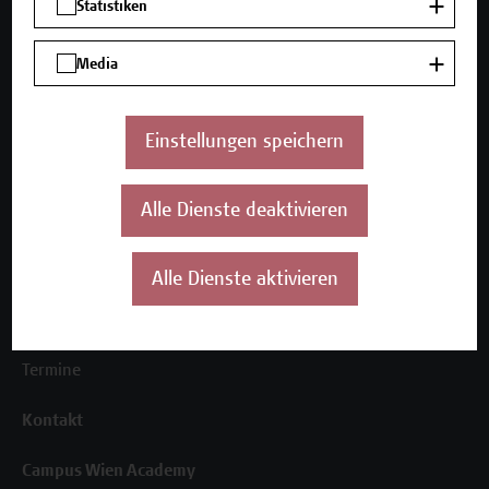
Statistiken
Media
Unser Angebot
Seminare und Zertifikatsprogramme
Einstellungen speichern
Inhouse-Weiterbildung
Beratungsleistungen
Alle Dienste deaktivieren
Über uns
Die Campus Wien Academy
Alle Dienste aktivieren
Referenzen und Partner*innen
Unser Team
News
Termine
Kontakt
Campus Wien Academy