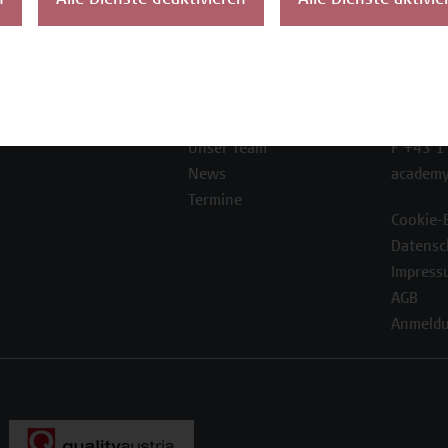
n
Alle Dienste deaktivieren
Alle Dienste aktivie
ontakt
Über uns
Campus
Die Campus Wien
Favorit
Academy
1100 W
Referenzen und
Partner*innen
T +43 1
Unser Team
F +43 1
News
academy
Termine
Cookie-
Datensc
Impress
AGB
Anmeldu