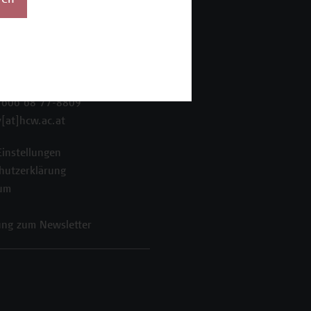
ren
 Wien Academy
enstraße 222
ien
 606 68 77-8800
 606 68 77-8809
[at]hcw.ac.at
Einstellungen
hutzerklärung
um
ng zum Newsletter