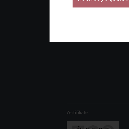
Einstellungen speicher
Unser Angebot
K
Seminare und
Zertifikatsprogramme
Inhouse-Weiterbildung
Beratungsleistungen
Zertifikate