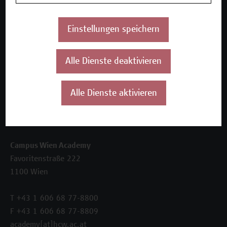
Beratungsleistungen
Einstellungen speichern
Über uns
Die Campus Wien Academy
Referenzen und Partner*innen
Alle Dienste deaktivieren
Unser Team
News
Alle Dienste aktivieren
Termine
Kontakt
Campus Wien Academy
Favoritenstraße 222
1100 Wien
T +43 1 606 68 77-8800
F +43 1 606 68 77-8809
academy[at]hcw.ac.at