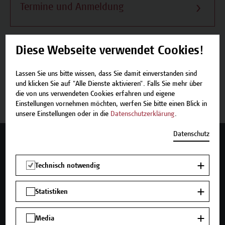
Termine und Anmeldung
Diese Webseite verwendet Cookies!
Beschreibung
Lassen Sie uns bitte wissen, dass Sie damit einverstanden sind
und klicken Sie auf "Alle Dienste aktivieren". Falls Sie mehr über
Termine und Anmeldung
die von uns verwendeten Cookies erfahren und eigene
Einstellungen vornehmen möchten, werfen Sie bitte einen Blick in
unsere Einstellungen oder in die
Datenschutzerklärung
.
Datenschutz
Mehr Infos gewünscht?
Technisch notwendig
Statistiken
Unser Angebot
Seminare und Zertifikatsprogramme
Media
Inhouse-Weiterbildung