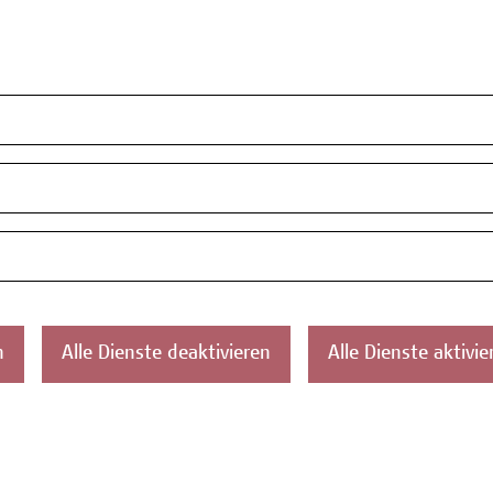
n
Alle Dienste deaktivieren
Alle Dienste aktivie
ahren?
 Campus Wien