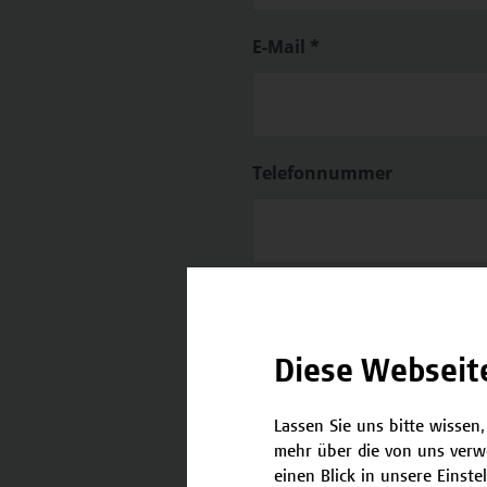
E-Mail *
Telefonnummer
Die Telefonnummer fragen wi
Absagen bekannt geben kön
Strasse *
Diese Webseit
Lassen Sie uns bitte wissen,
mehr über die von uns verw
einen Blick in unsere Einste
PLZ *