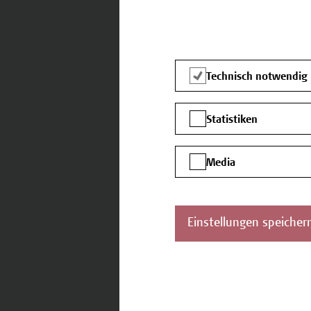
Ort *
Technisch notwendig
Statistiken
Land
Media
Einstellungen speicher
Wie haben Sie von uns erf
Website der Hochschule