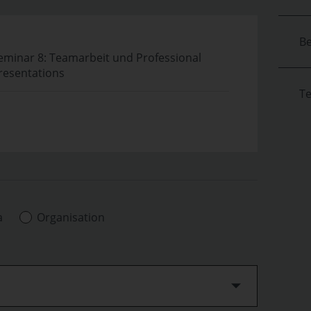
Be
eminar 8: Teamarbeit und Professional
resentations
T
a
Organisation