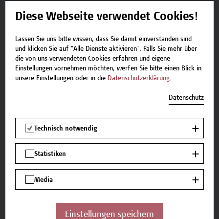
Ort *
Diese Webseite verwendet Cookies!
Lassen Sie uns bitte wissen, dass Sie damit einverstanden sind
und klicken Sie auf "Alle Dienste aktivieren". Falls Sie mehr über
die von uns verwendeten Cookies erfahren und eigene
Land
Einstellungen vornehmen möchten, werfen Sie bitte einen Blick in
unsere Einstellungen oder in die
Datenschutzerklärung
.
Datenschutz
Technisch notwendig
Wie haben Sie von uns erfahren?
Statistiken
Website der Hochschule Campus Wien
Presse
Media
Empfehlung von Bekannten
Einstellungen speichern