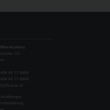
 Wien Academy
enstraße 222
ien
 606 68 77-8800
 606 68 77-8809
[at]hcw.ac.at
Einstellungen
hutzerklärung
um