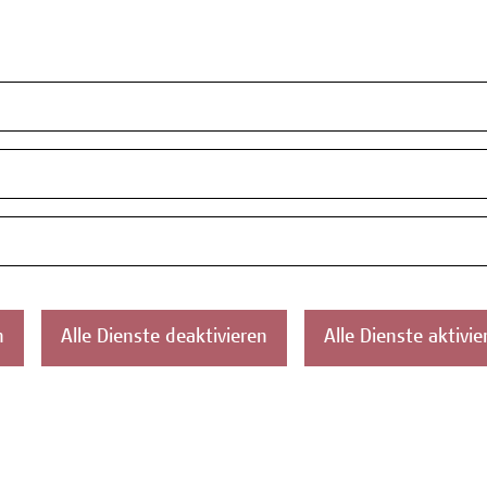
n
Alle Dienste deaktivieren
Alle Dienste aktivie
ahren?
 Campus Wien