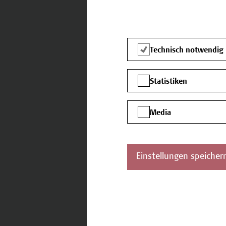
Ort *
Technisch notwendig
Statistiken
Land
Media
Einstellungen speicher
Wie haben Sie von uns erf
Website der Hochschule