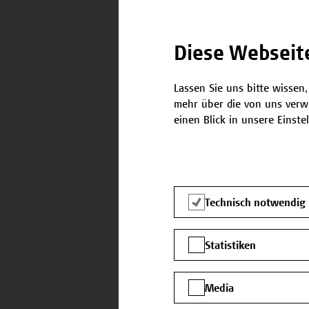
Die Telefonnummer fragen wi
Absagen bekannt geben kön
Diese Webseit
Strasse *
Lassen Sie uns bitte wissen,
mehr über die von uns verw
einen Blick in unsere Einste
PLZ *
Technisch notwendig
Ort *
Statistiken
Media
Land