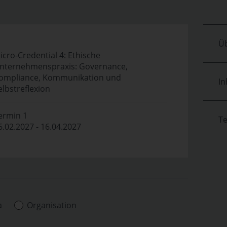
Üb
icro-Credential 4: Ethische
nternehmenspraxis: Governance,
ompliance, Kommunikation und
In
elbstreflexion
ermin 1
T
6.02.2027 - 16.04.2027
a
Organisation