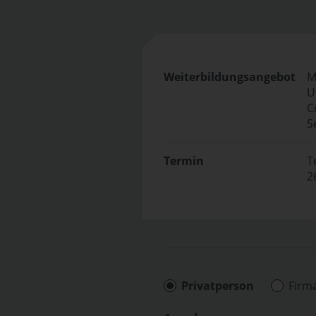
Weiterbildungsangebot
M
U
C
S
Termin
T
2
Privatperson
Firm