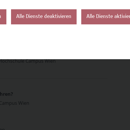
n
Alle Dienste deaktivieren
Alle Dienste aktivie
Hochschule Campus Wien
r Hochschule Campus Wien
ahren?
 Campus Wien
en