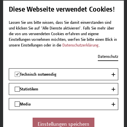
Ort *
Diese Webseite verwendet Cookies!
Lassen Sie uns bitte wissen, dass Sie damit einverstanden sind
und klicken Sie auf "Alle Dienste aktivieren". Falls Sie mehr über
die von uns verwendeten Cookies erfahren und eigene
Land
Einstellungen vornehmen möchten, werfen Sie bitte einen Blick in
unsere Einstellungen oder in die
Datenschutzerklärung
.
Datenschutz
Technisch notwendig
Wie haben Sie von uns erfahren?
Statistiken
Website der Hochschule Campus Wien
Presse
Media
Empfehlung von Bekannten
Einstellungen speichern