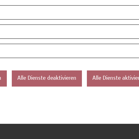
Unser Team
F +43 1
News
academy
Termine
Cookie-
Datensc
Impress
AGB
Anmeldu
n
Alle Dienste deaktivieren
Alle Dienste aktivie