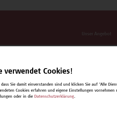
Unser Angebot
e verwendet Cookies!
 dass Sie damit einverstanden sind und klicken Sie auf "Alle Dienst
ontakt
Über uns
Campus
endeten Cookies erfahren und eigene Einstellungen vornehmen m
Die Campus Wien
Favorit
llungen oder in die
Datenschutzerklärung
.
Academy
1100 W
Referenzen und
Partner*innen
T +43 1