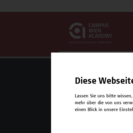
Oops, an error occurred! Code: 20260809160055930b8c1e
Mehr Infos gewünscht?
Diese Webseit
Lassen Sie uns bitte wissen,
Unser Angebot
K
mehr über die von uns verw
Seminare und
einen Blick in unsere Einste
Zertifikatsprogramme
Inhouse-Weiterbildung
Beratungsleistungen